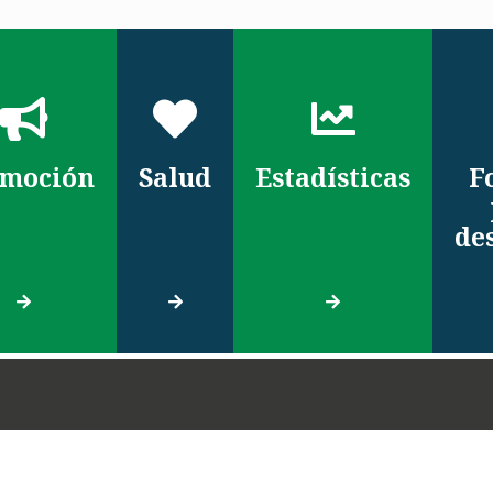
moción
Salud
Estadísticas
F
de