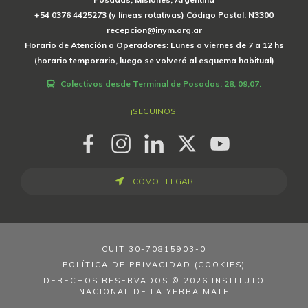
+54 0376 4425273 (y líneas rotativas) Código Postal: N3300
recepcion@inym.org.ar
Horario de Atención a Operadores: Lunes a viernes de 7 a 12 hs
(horario temporario, luego se volverá al esquema habitual)
Colectivos desde Terminal de Posadas: 28, 09,07.
¡SEGUINOS!
CÓMO LLEGAR
CUIT
30-70815903-0
POLÍTICA DE PRIVACIDAD (COOKIES)
DERECHOS RESERVADOS © 2026 INSTITUTO
NACIONAL DE LA YERBA MATE