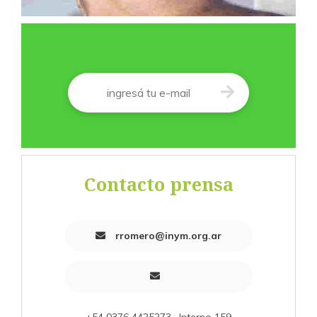
Correo
*
Contacto prensa
rromero@inym.org.ar
+54 0376 4425273 . Interno 159