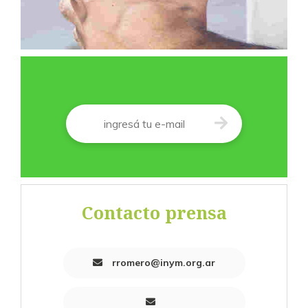
Correo
*
Contacto prensa
rromero@inym.org.ar