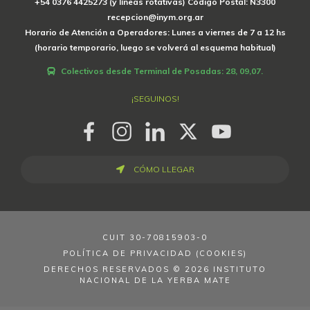
+54 0376 4425273 (y líneas rotativas) Código Postal: N3300
recepcion@inym.org.ar
Horario de Atención a Operadores: Lunes a viernes de 7 a 12 hs
(horario temporario, luego se volverá al esquema habitual)
Colectivos desde Terminal de Posadas: 28, 09,07.
¡SEGUINOS!
CÓMO LLEGAR
CUIT
30-70815903-0
POLÍTICA DE PRIVACIDAD (COOKIES)
DERECHOS RESERVADOS © 2026 INSTITUTO
NACIONAL DE LA YERBA MATE