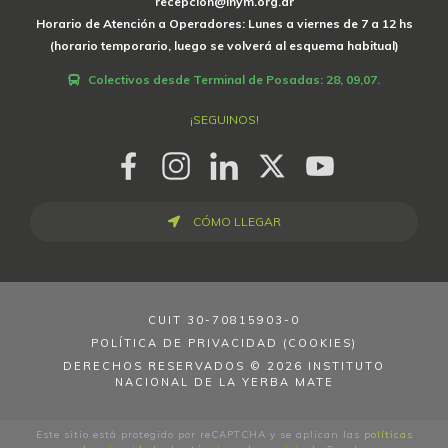
recepcion@inym.org.ar
Horario de Atención a Operadores: Lunes a viernes de 7 a 12 hs
(horario temporario, luego se volverá al esquema habitual)
Colectivos desde Terminal de Posadas: 28, 09,07.
¡SEGUINOS!
CÓMO LLEGAR
CUIT
30-70815903-0
POLÍTICA DE PRIVACIDAD (COOKIES)
DERECHOS RESERVADOS © 2026 INSTITUTO
NACIONAL DE LA YERBA MATE
Este sitio está protegido por reCAPTCHA y se aplican las
políticas