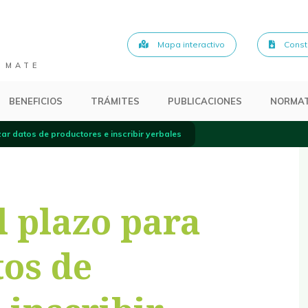
Mapa interactivo
Consta
 MATE
BENEFICIOS
TRÁMITES
PUBLICACIONES
NORMAT
zar datos de productores e inscribir yerbales
l plazo para
tos de