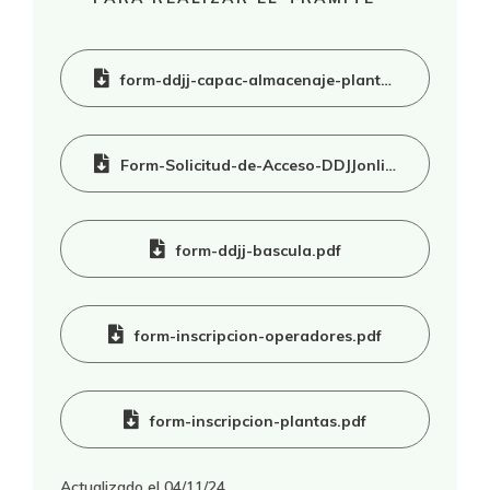
form-ddjj-capac-almacenaje-planta-acopio-hv.pdf
Form-Solicitud-de-Acceso-DDJJonline.pdf
form-ddjj-bascula.pdf
form-inscripcion-operadores.pdf
form-inscripcion-plantas.pdf
Actualizado el
04/11/24