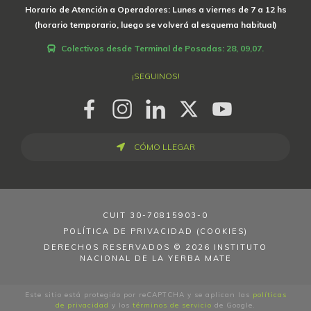
Horario de Atención a Operadores: Lunes a viernes de 7 a 12 hs
(horario temporario, luego se volverá al esquema habitual)
Colectivos desde Terminal de Posadas: 28, 09,07.
¡SEGUINOS!
CÓMO LLEGAR
CUIT
30-70815903-0
POLÍTICA DE PRIVACIDAD (COOKIES)
DERECHOS RESERVADOS © 2026 INSTITUTO
NACIONAL DE LA YERBA MATE
Este sitio está protegido por reCAPTCHA y se aplican las
políticas
de privacidad
y los
términos de servicio
de Google.