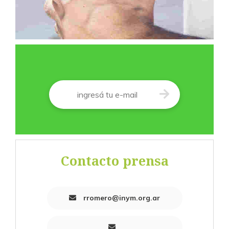
Correo
*
Contacto prensa
rromero@inym.org.ar