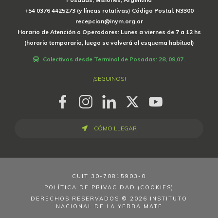
+54 0376 4425273 (y líneas rotativas) Código Postal: N3300
recepcion@inym.org.ar
Horario de Atención a Operadores: Lunes a viernes de 7 a 12 hs
(horario temporario, luego se volverá al esquema habitual)
Colectivos desde Terminal de Posadas: 28, 09,07.
¡SEGUINOS!
CÓMO LLEGAR
CUIT
30-70815903-0
POLÍTICA DE PRIVACIDAD (COOKIES)
DERECHOS RESERVADOS © 2026 INSTITUTO
NACIONAL DE LA YERBA MATE