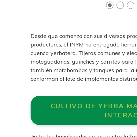
Desde que comenzó con sus diversos pro
productores, el INYM ha entregado herram
cuenca yerbatera. Tijeras comunes y elect
motoguadañas; guinches y carritos para l
también motobombas y tanques para la r
conforman el lote de implementos distrib
CULTIVO DE YERBA MA
INTERA
Entre los beneficiados se encuentra la fa