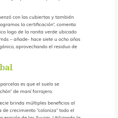
menzó con las cubiertas y también
logramos la certificación”, comenta
tico logo de la ranita verde ubicado
emás – añade- hace siete u ocho años
ánico, aprovechando el residuo de
rbal
parcelas es que el suelo se
chón” de maní forrajero.
ecie brinda múltiples beneficios al
a de crecimiento “coloniza” todo el
a erosión de las lluvias. Utilizando la