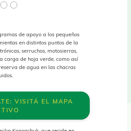
gramas de apoyo a los pequeños
ientas en distintos puntos de la
rónicas, serruchos, motosierras,
a carga de hoja verde, como así
eserva de agua en las chacras
uidos.
TE: VISITÁ EL MAPA
CTIVO
milia Kononchuk, que reside en