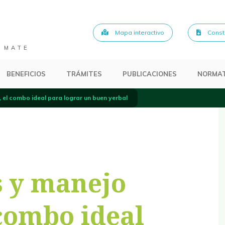
Mapa interactivo
Consta
 MATE
BENEFICIOS
TRÁMITES
PUBLICACIONES
NORMAT
el combo ideal para lograr un buen yerbal
 y manejo
combo ideal