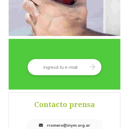
Correo
*
Contacto prensa
rromero@inym.org.ar