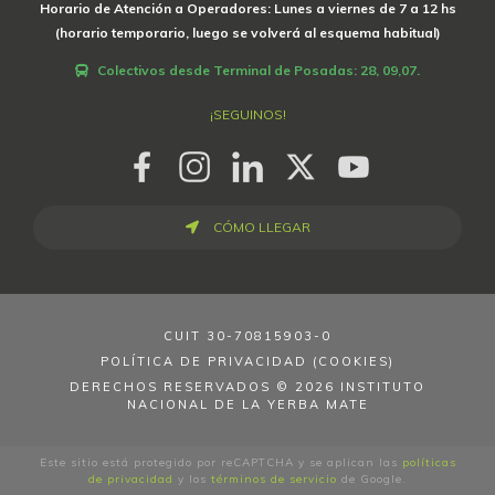
Horario de Atención a Operadores: Lunes a viernes de 7 a 12 hs
(horario temporario, luego se volverá al esquema habitual)
Colectivos desde Terminal de Posadas: 28, 09,07.
¡SEGUINOS!
CÓMO LLEGAR
CUIT
30-70815903-0
POLÍTICA DE PRIVACIDAD (COOKIES)
DERECHOS RESERVADOS © 2026 INSTITUTO
NACIONAL DE LA YERBA MATE
Este sitio está protegido por reCAPTCHA y se aplican las
políticas
de privacidad
y los
términos de servicio
de Google.