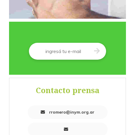
Correo
*
Contacto prensa
rromero@inym.org.ar