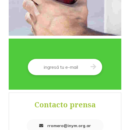
Correo
*
Contacto prensa
rromero@inym.org.ar