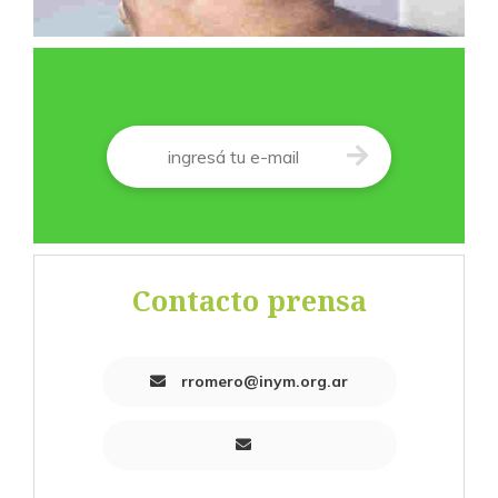
Correo
*
Contacto prensa
rromero@inym.org.ar