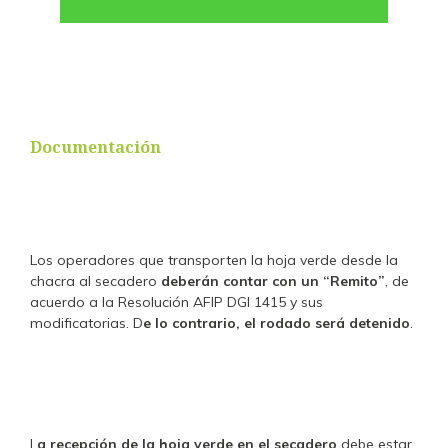
Documentación
Los operadores que transporten la hoja verde desde la
chacra al secadero
deberán contar con un “Remito”
, de
acuerdo a la Resolución AFIP DGI 1415 y sus
modificatorias. D
e lo contrario, el rodado será detenido
.
L
a recepción de la hoja verde en el secadero
debe estar