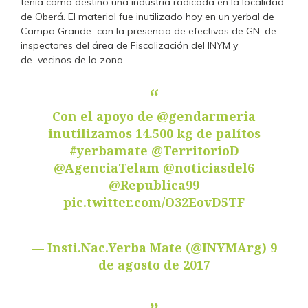
tenía como destino una industria radicada en la localidad
de Oberá. El material fue inutilizado hoy en un yerbal de
Campo Grande con la presencia de efectivos de GN, de
inspectores del área de Fiscalización del INYM y
de vecinos de la zona.
Con el apoyo de
@gendarmeria
inutilizamos 14.500 kg de palítos
#yerbamate
@TerritorioD
@AgenciaTelam
@noticiasdel6
@Republica99
pic.twitter.com/O32EovD5TF
— Insti.Nac.Yerba Mate (@INYMArg)
9
de agosto de 2017