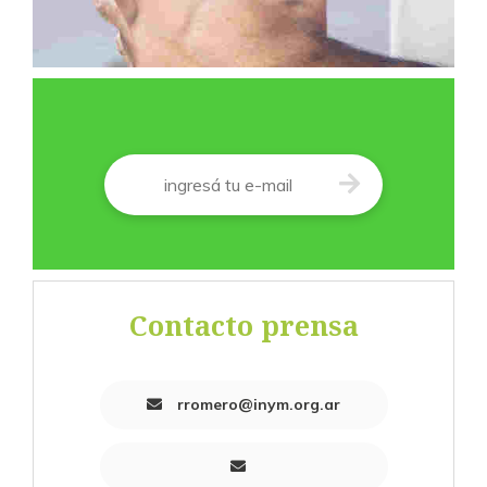
Correo
*
Contacto prensa
rromero@inym.org.ar