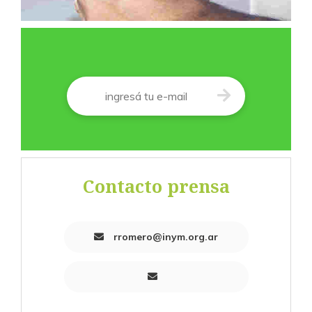
Correo
*
Contacto prensa
rromero@inym.org.ar