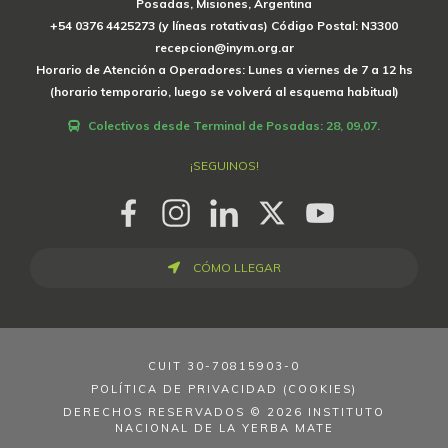
Posadas, Misiones, Argentina
+54 0376 4425273 (y líneas rotativas) Código Postal: N3300
recepcion@inym.org.ar
Horario de Atención a Operadores: Lunes a viernes de 7 a 12 hs
(horario temporario, luego se volverá al esquema habitual)
Colectivos desde Terminal de Posadas: 28, 09,07.
¡SEGUINOS!
CÓMO LLEGAR
CUIT
30-70815903-0
POLÍTICA DE PRIVACIDAD (COOKIES)
DERECHOS RESERVADOS © 2026 INSTITUTO
NACIONAL DE LA YERBA MATE