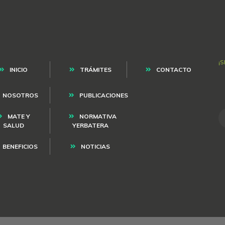
¡
INICIO
TRÁMITES
CONTACTO
NOSOTROS
PUBLICACIONES
MATE Y
NORMATIVA
SALUD
YERBATERA
BENEFICIOS
NOTICIAS