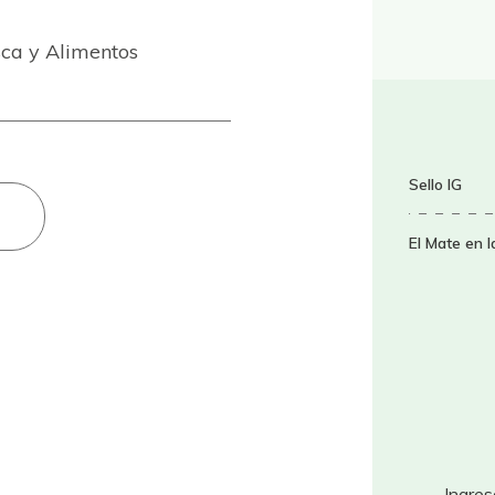
sca y Alimentos
Sello IG
El Mate en l
Ingres