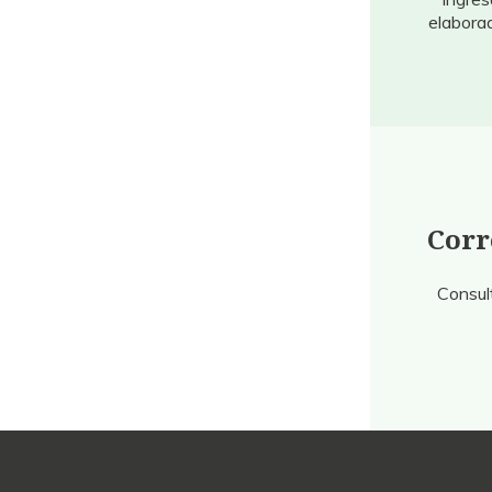
elaborad
Corr
Consult