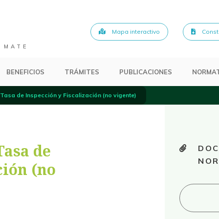
Mapa interactivo
Consta
 MATE
BENEFICIOS
TRÁMITES
PUBLICACIONES
NORMAT
asa de Inspección y Fiscalización (no vigente)
Tasa de
DOC
NOR
ción (no