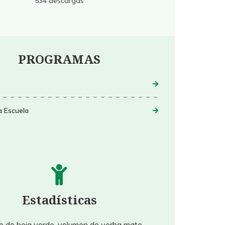
534
descargas
PROGRAMAS
a Escuela
Estadísticas
o de hoja verde, volumen de yerba mate