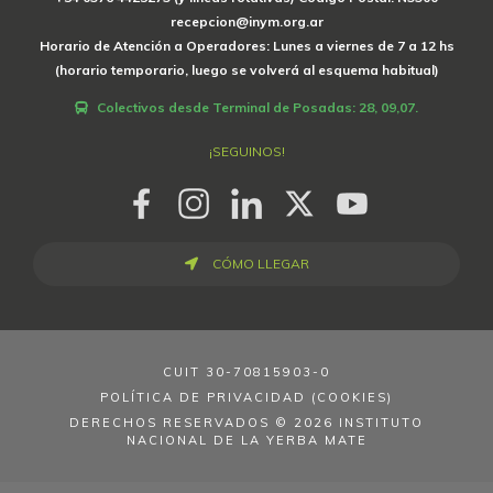
recepcion@inym.org.ar
Horario de Atención a Operadores: Lunes a viernes de 7 a 12 hs
(horario temporario, luego se volverá al esquema habitual)
Colectivos desde Terminal de Posadas: 28, 09,07.
¡SEGUINOS!
CÓMO LLEGAR
CUIT
30-70815903-0
POLÍTICA DE PRIVACIDAD (COOKIES)
DERECHOS RESERVADOS © 2026 INSTITUTO
NACIONAL DE LA YERBA MATE