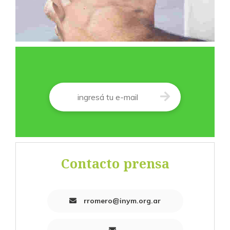
Correo
*
Contacto prensa
rromero@inym.org.ar