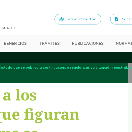
Mapa interactivo
Consta
 MATE
BENEFICIOS
TRÁMITES
PUBLICACIONES
NORMAT
l listado que se publica a continuación, a regularizar su situación registral
 a los
que figuran