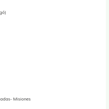
gó)
sadas- Misiones