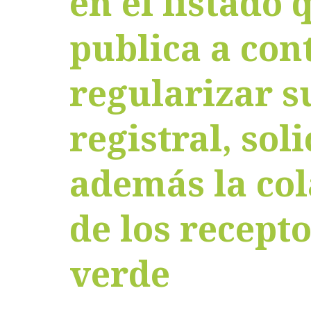
en el listado 
publica a con
regularizar s
registral, sol
además la co
de los recept
verde