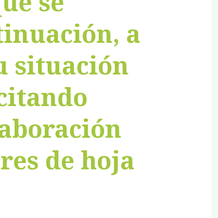
que se
tinuación, a
u situación
icitando
laboración
ores de hoja